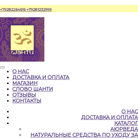
Перейти
+79282264616
+79281232999
к
содержимому
Кнопка
О НАС
Открыть
ДОСТАВКА И ОПЛАТА
МАГАЗИН
СЛОВО ШАНТИ
ОТЗЫВЫ
КОНТАКТЫ
КНОПКА
О НАС
ЗАКРЫТЬ
ДОСТАВКА И ОПЛАТА
КАТАЛОГ
АЮРВЕДА
НАТУРАЛЬНЫЕ CРЕДСТВА ПО УХОДУ ЗА