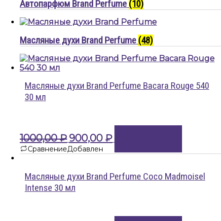
Автопарфюм Brand Perfume
(10)
Масляные духи Brand Perfume
(48)
Масляные духи Brand Perfume Bacara Rouge 540
30 мл
Первоначальная
Текущая
1000,00
₽
900,00
₽
В корзину
цена
цена:
Сравнение
Добавлен
составляла
900,00 ₽.
1000,00 ₽.
Масляные духи Brand Perfume Coco Madmoisel
Intense 30 мл