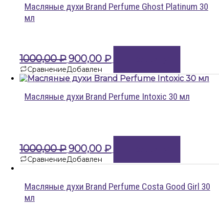
Масляные духи Brand Perfume Ghost Platinum 30
мл
Первоначальная
Текущая
1000,00
₽
900,00
₽
В корзину
цена
цена:
Сравнение
Добавлен
составляла
900,00 ₽.
1000,00 ₽.
Масляные духи Brand Perfume Intoxiс 30 мл
Первоначальная
Текущая
1000,00
₽
900,00
₽
В корзину
цена
цена:
Сравнение
Добавлен
составляла
900,00 ₽.
1000,00 ₽.
Масляные духи Brand Perfume Costa Good Girl 30
мл