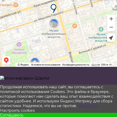
Прокрутить
Продолжая использовать наш сайт, вы соглашаетесь с
вверх
политикой использования Cookies. Это файлы в браузере,
которые помогают нам сделать ваш опыт взаимодействия с
сайтом удобнее. И используем Яндекс.Метрику для сбора
статистики. Надеемся, что вы не против.
View more
Настроить cookies
Соглашаюсь