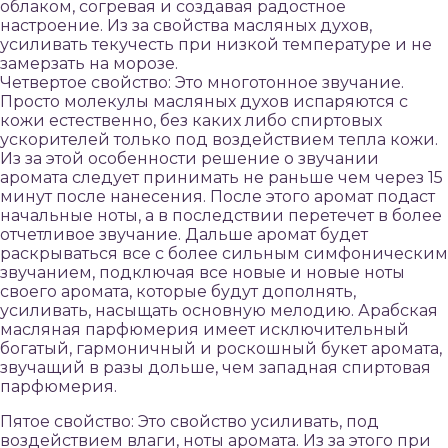
облаком, согревая и создавая радостное
настроение. Из за свойства масляных духов,
усиливать текучесть при низкой температуре и не
замерзать на морозе.
Четвертое свойство: Это многотонное звучание.
Просто молекулы масляных духов испаряются с
кожи естественно, без каких либо спиртовых
ускорителей только под воздействием тепла кожи.
Из за этой особенности решение о звучании
аромата следует принимать не раньше чем через 15
минут после нанесения. После этого аромат подаст
начальные ноты, а в последствии перетечет в более
отчетливое звучание. Дальше аромат будет
раскрываться все с более сильным симфоническим
звучанием, подключая все новые и новые ноты
своего аромата, которые будут дополнять,
усиливать, насыщать основную мелодию. Арабская
масляная парфюмерия имеет исключительный
богатый, гармоничный и роскошный букет аромата,
звучащий в разы дольше, чем западная спиртовая
парфюмерия.
Пятое свойство: Это свойство усиливать, под
воздействием влаги, ноты аромата. Из за этого при