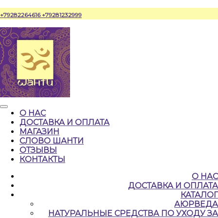
Перейти
+79282264616
+79281232999
к
содержимому
Кнопка
О НАС
Открыть
ДОСТАВКА И ОПЛАТА
МАГАЗИН
СЛОВО ШАНТИ
ОТЗЫВЫ
КОНТАКТЫ
КНОПКА
О НАС
ЗАКРЫТЬ
ДОСТАВКА И ОПЛАТА
КАТАЛОГ
АЮРВЕДА
НАТУРАЛЬНЫЕ CРЕДСТВА ПО УХОДУ ЗА