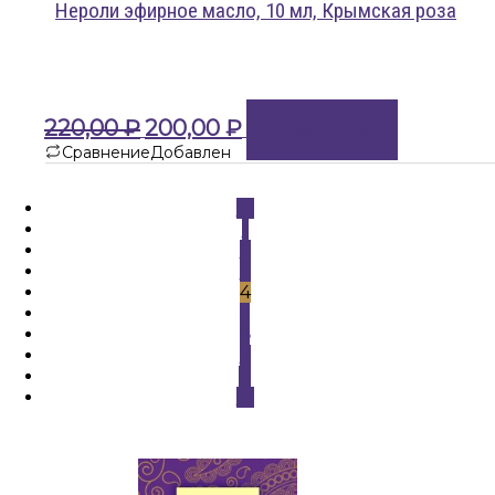
Нероли эфирное масло, 10 мл, Крымская роза
Первоначальная
Текущая
220,00
₽
200,00
₽
В корзину
цена
цена:
Сравнение
Добавлен
составляла
200,00 ₽.
220,00 ₽.
←
1
2
3
4
5
6
7
8
→