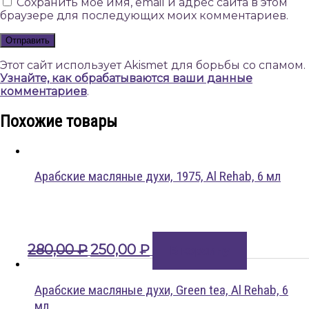
Сохранить моё имя, email и адрес сайта в этом
браузере для последующих моих комментариев.
Этот сайт использует Akismet для борьбы со спамом.
Узнайте, как обрабатываются ваши данные
комментариев
.
Похожие товары
Арабские масляные духи, 1975, Al Rehab, 6 мл
Первоначальная
Текущая
280,00
₽
250,00
₽
В корзину
цена
цена:
составляла
250,00 ₽.
280,00 ₽.
Арабские масляные духи, Green tea, Al Rehab, 6
мл