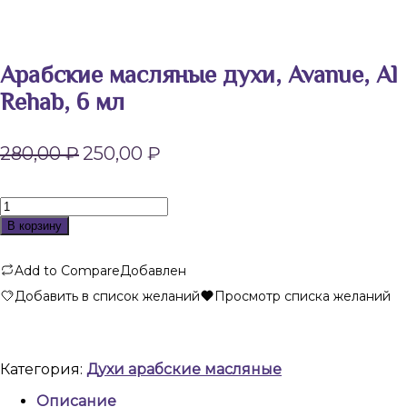
Арабские масляные духи, Avanue, Al
Rehab, 6 мл
Первоначальная
Текущая
280,00
₽
250,00
₽
цена
цена:
составляла
250,00 ₽.
280,00 ₽.
Количество
товара
В корзину
Арабские
масляные
Add to Compare
Добавлен
духи,
Avanue,
Добавить в список желаний
Просмотр списка желаний
Al
Rehab,
6
мл
Категория:
Духи арабские масляные
Описание