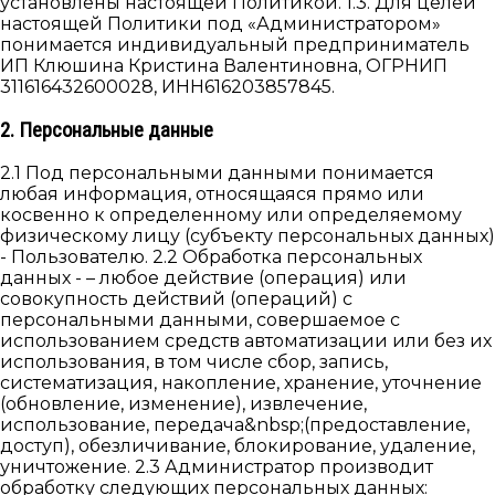
установлены настоящей Политикой. 1.3. Для целей
настоящей Политики под «Администратором»
понимается индивидуальный предприниматель
ИП Клюшина Кристина Валентиновна, ОГРНИП
311616432600028, ИНН616203857845.
2. Персональные данные
2.1 Под персональными данными понимается
любая информация, относящаяся прямо или
косвенно к определенному или определяемому
физическому лицу (субъекту персональных данных)
- Пользователю. 2.2 Обработка персональных
данных - – любое действие (операция) или
совокупность действий (операций) с
персональными данными, совершаемое с
использованием средств автоматизации или без их
использования, в том числе сбор, запись,
систематизация, накопление, хранение, уточнение
(обновление, изменение), извлечение,
использование, передача&nbsp;(предоставление,
доступ), обезличивание, блокирование, удаление,
уничтожение. 2.3 Администратор производит
обработку следующих персональных данных: