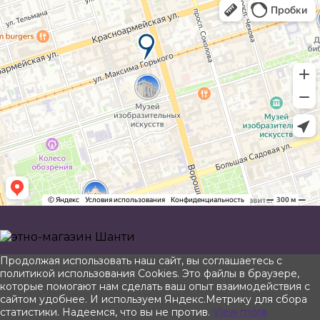
Прокрутить
Продолжая использовать наш сайт, вы соглашаетесь с
вверх
политикой использования Cookies. Это файлы в браузере,
которые помогают нам сделать ваш опыт взаимодействия с
сайтом удобнее. И используем Яндекс.Метрику для сбора
статистики. Надеемся, что вы не против.
View more