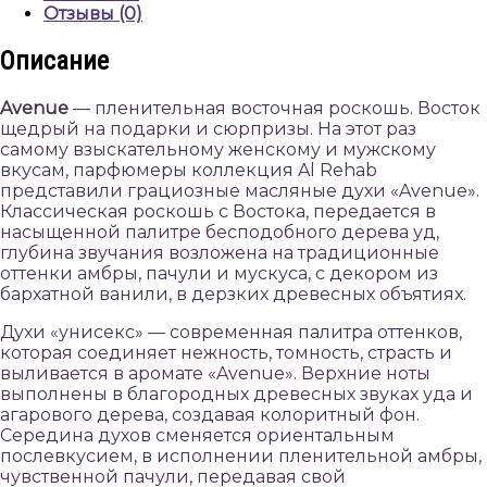
Отзывы (0)
Описание
Avenue
— пленительная восточная роскошь. Восток
щедрый на подарки и сюрпризы. На этот раз
самому взыскательному женскому и мужскому
вкусам, парфюмеры коллекция Al Rehab
представили грациозные масляные духи «Avenue».
Классическая роскошь с Востока, передается в
насыщенной палитре бесподобного дерева уд,
глубина звучания возложена на традиционные
оттенки амбры, пачули и мускуса, с декором из
бархатной ванили, в дерзких древесных объятиях.
Духи «унисекс» — современная палитра оттенков,
которая соединяет нежность, томность, страсть и
выливается в аромате «Avenue». Верхние ноты
выполнены в благородных древесных звуках уда и
агарового дерева, создавая колоритный фон.
Середина духов сменяется ориентальным
послевкусием, в исполнении пленительной амбры,
чувственной пачули, передавая свой