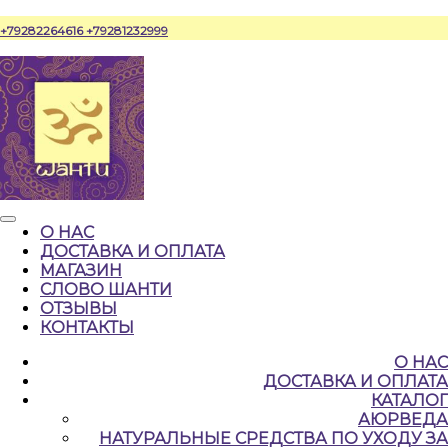
Перейти
+79282264616
+79281232999
к
содержимому
Кнопка
О НАС
Открыть
ДОСТАВКА И ОПЛАТА
МАГАЗИН
СЛОВО ШАНТИ
ОТЗЫВЫ
КОНТАКТЫ
КНОПКА
О НАС
ЗАКРЫТЬ
ДОСТАВКА И ОПЛАТА
КАТАЛОГ
АЮРВЕДА
НАТУРАЛЬНЫЕ CРЕДСТВА ПО УХОДУ ЗА