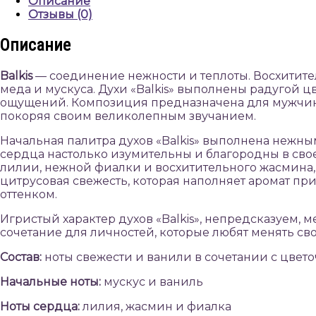
Описание
Отзывы (0)
Описание
Ba
lkis
— соединение нежности и теплоты. Восхитител
меда и мускуса. Духи «Balkis» выполнены радугой 
ощущений. Композиция предназначена для мужчин и
покоряя своим великолепным звучанием.
Начальная палитра духов «Balkis» выполнена нежны
сердца настолько изумительны и благородны в св
лилии, нежной фиалки и восхитительного жасмина, 
цитрусовая свежесть, которая наполняет аромат 
оттенком.
Игристый характер духов «Balkis», непредсказуем, 
сочетание для личностей, которые любят менять сво
Состав:
ноты свежести и ванили в сочетании с цвет
Начальные ноты:
мускус и ваниль
Ноты сердца:
лилия, жасмин и фиалка