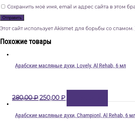
Сохранить моё имя, email и адрес сайта в этом 
Этот сайт использует Akismet для борьбы со спамом.
Похожие товары
Арабские масляные духи, Lovely, Al Rehab, 6 мл
Первоначальная
Текущая
280,00
₽
250,00
₽
В корзину
цена
цена:
составляла
250,00 ₽.
280,00 ₽.
Арабские масляные духи, Championl, Al Rehab, 6 м