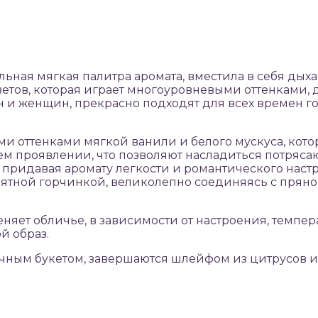
ьная мягкая палитра аромата, вместила в себя дых
цветов, которая играет многоуровневыми оттенками,
 женщин, прекрасно подходят для всех времен год
ми оттенками мягкой ванили и белого мускуса, кото
оем проявлении, что позволяют насладиться потря
придавая аромату легкости и романтического настр
приятной горчинкой, великолепно соединяясь с пр
меняет обличье, в зависимости от настроения, темп
й образ.
очным букетом, завершаются шлейфом из цитрусов 