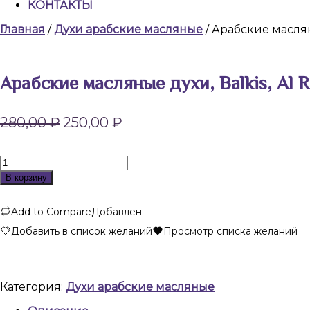
КОНТАКТЫ
КНОПКА
Главная
/
Духи арабские масляные
/ Арабские масляны
ЗАКРЫТЬ
Арабские масляные духи, Balkis, Al R
Первоначальная
Текущая
280,00
₽
250,00
₽
цена
цена:
составляла
250,00 ₽.
280,00 ₽.
Количество
товара
В корзину
Арабские
масляные
Add to Compare
Добавлен
духи,
Balkis,
Добавить в список желаний
Просмотр списка желаний
Al
Rehab,
6
мл
Категория:
Духи арабские масляные