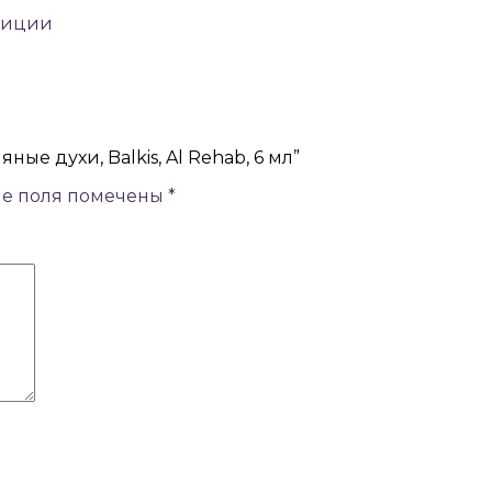
зиции
ые духи, Balkis, Al Rehab, 6 мл”
ые поля помечены
*