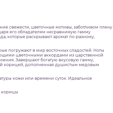
ание свежести, цветочные мотивы, заботливом плену
 даря его обладателям несравнимую гамму
а, которые раскрывают аромат по-разному,
рые погружают в мир восточных сладостей. Ноты
сающими цветочными аккордами из царственной
оения. Завершают богатую вкусовую гамму,
яной корицей, дополненная душистым медовым
ературы кожи или времени суток. Идеальное
и корицы