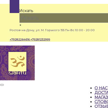
Перейти
к
Искать
содержимому
×
Ростов-на-Дону, ул. М. Горького 155
Пн-Вс 10:00 - 20:00
+79282264616
+79281232999
Кнопка
О НАС
Открыть
ДОСТА
МАГА
СЛОВ
ОТЗЫ