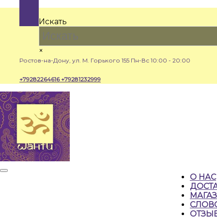
Перейти
к
Искать
содержимому
×
Ростов-на-Дону, ул. М. Горького 155
Пн-Вс 10:00 - 20:00
+79282264616
+79281232999
Кнопка
О НАС
Открыть
ДОСТА
МАГА
СЛОВ
ОТЗЫ