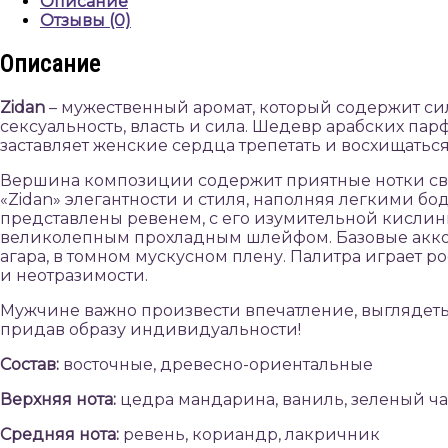
Описание
Отзывы (0)
Описание
Zidan
– мужественный аромат, который содержит си
сексуальность, власть и сила. Шедевр арабских пар
заставляет женские сердца трепетать и восхищатьс
Вершина композиции содержит приятные нотки све
«Zidan» элегантности и стиля, наполняя легкими б
представлены ревенем, с его изумительной кисли
великолепным прохладным шлейфом. Базовые аккорд
агара, в томном мускусном плену. Палитра играет 
и неотразимости.
Мужчине важно произвести впечатление, выглядеть п
придав образу индивидуальности!
Состав:
восточные, древесно-ориентальные
Верхняя нота:
цедра мандарина, ваниль, зеленый ч
Средняя нота:
ревень, кориандр, лакричник