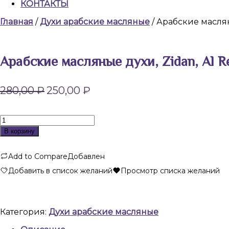
КОНТАКТЫ
КНОПКА
Главная
/
Духи арабские масляные
/ Арабские маслян
ЗАКРЫТЬ
Арабские масляные духи, Zidan, Al R
Первоначальная
Текущая
280,00
₽
250,00
₽
цена
цена:
составляла
250,00 ₽.
280,00 ₽.
Количество
товара
В корзину
Арабские
масляные
Add to Compare
Добавлен
духи,
Zidan,
Добавить в список желаний
Просмотр списка желаний
Al
Rehab,
6
мл
Категория:
Духи арабские масляные