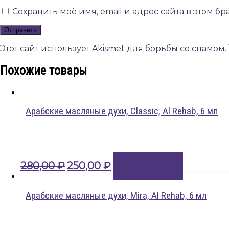
Сохранить моё имя, email и адрес сайта в этом 
Этот сайт использует Akismet для борьбы со спамом.
Похожие товары
Арабские масляные духи, Classic, Al Rehab, 6 мл
Первоначальная
Текущая
280,00
₽
250,00
₽
В корзину
цена
цена:
составляла
250,00 ₽.
280,00 ₽.
Арабские масляные духи, Mira, Al Rehab, 6 мл