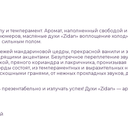
лу и темперамент. Аромат, наполненный свободой и
фюмеров, масляные духи «Zidan» воплощение холодно
я сильным полом.
жей мандариновой цедры, прекрасной ванили и зе
одрящими акцентами. Безупречное переплетение зву
нкой, пряного кориандра и лакричника, пронизыв
ы состоят, из темпераментных и выразительных но
роскошными гранями, от нежных прохладных звуков, 
резентабельно и излучать успех! Духи «Zidan» — ар
ай