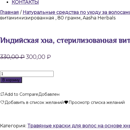
КОНТАКТЫ
КНОПКА
Главная
/
Натуральные cредства по уходу за волосам
ЗАКРЫТЬ
витаминизированная , 80 грамм, Aasha Herbals
Индийская хна, стерилизованная вит
Первоначальная
Текущая
330,00
₽
300,00
₽
цена
цена:
составляла
300,00 ₽.
330,00 ₽.
Количество
товара
В корзину
Индийская
хна,
Add to Compare
Добавлен
стерилизованная
витаминизированная
Добавить в список желаний
Просмотр списка желаний
,
80
грамм,
Aasha
Категория:
Травяные краски для волос на основе хны
Herbals