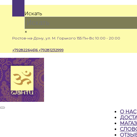
Перейти
к
Искать
содержимому
×
Ростов-на-Дону, ул. М. Горького 155
Пн-Вс 10:00 - 20:00
+79282264616
+79281232999
Кнопка
О НАС
Открыть
ДОСТА
МАГА
СЛОВ
ОТЗЫ