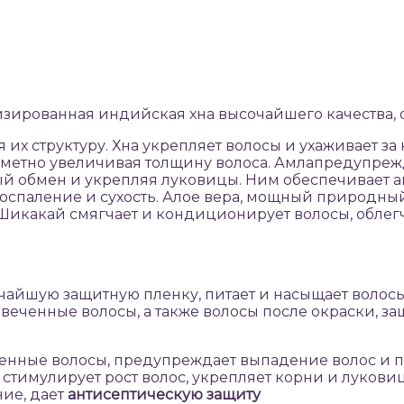
зированная индийская хна высочайшего качества, 
их структуру. Хна укрепляет волосы и ухаживает за
заметно увеличивая толщину волоса. Амлапредупре
ный обмен и укрепляя луковицы. Ним обеспечивает 
воспаление и сухость. Алое вера, мощный природны
 Шикакай смягчает и кондиционирует волосы, обле
нчайшую защитную пленку, питает и насыщает волосы
еченные волосы, а также волосы после окраски, за
енные волосы, предупреждает выпадение волос и 
тимулирует рост волос, укрепляет корни и луковицы
ние, дает
антисептическую защиту