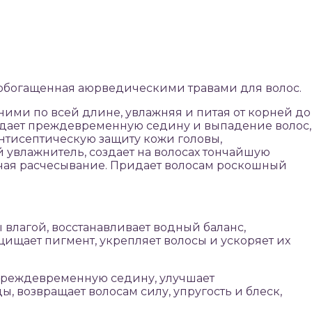
обогащенная аюрведическими травами для волос.
 ними по всей длине, увлажняя и питая от корней до
ждает преждевременную седину и выпадение волос,
антисептическую защиту кожи головы,
й увлажнитель, создает на волосах тончайшую
гчая расчесывание. Придает волосам роскошный
 влагой, восстанавливает водный баланс,
щищает пигмент, укрепляет волосы и ускоряет их
преждевременную седину, улучшает
, возвращает волосам силу, упругость и блеск,