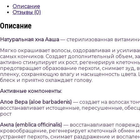
Описание
Отзывы (0)
Описание
Натуральная хна Ааша
— стерилизованная витамини
Мягко окрашивает волосы, оздоравливая и усиливая 
самых кончиков. Создает дополнительный объем, 
активно стимулирует их рост, регенерируя клеточ
предотвращает образование перхоти, снимает зуд, 
пленку, сохраняющую влагу и насыщенность цвета.
блеск и приятно охлаждает голову.
Активные компоненты:
Алое Вера (aloe barbadenis)
— создает на волосах то
восстанавливает истощенные, пересушенные, обесцв
рост
Амла (emblica officinalis)
— восстанавливает поврежд
кровообращение, регенерирует клеточный обмен и с
устраняет перхоть, снимает раздражение и воспале