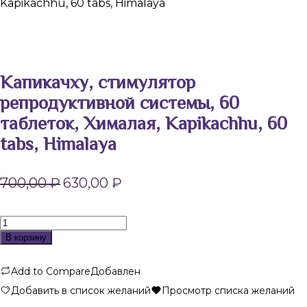
Kapikachhu, 60 tabs, Himalaya
Капикачху, стимулятор
репродуктивной системы, 60
таблеток, Хималая, Kapikachhu, 60
tabs, Himalaya
Первоначальная
Текущая
700,00
₽
630,00
₽
цена
цена:
составляла
630,00 ₽.
700,00 ₽.
Количество
товара
В корзину
Капикачху,
стимулятор
Add to Compare
Добавлен
репродуктивной
системы,
Добавить в список желаний
Просмотр списка желаний
60