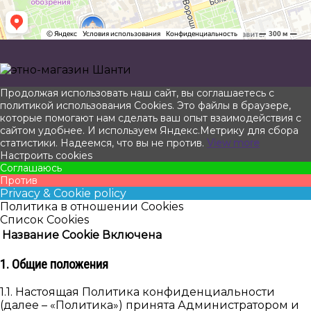
Прокрутить
Продолжая использовать наш сайт, вы соглашаетесь с
вверх
политикой использования Cookies. Это файлы в браузере,
которые помогают нам сделать ваш опыт взаимодействия с
сайтом удобнее. И используем Яндекс.Метрику для сбора
статистики. Надеемся, что вы не против.
View more
Настроить cookies
Соглашаюсь
Против
Privacy & Cookie policy
Политика в отношении Cookies
Список Cookies
Название Cookie
Включена
1. Общие положения
1.1. Настоящая Политика конфиденциальности
(далее – «Политика») принята Администратором и