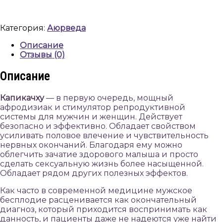
таблеток,
Хималая,
Kapikachhu,
Категория:
Аюрведа
60
tabs,
Описание
Himalaya
Отзывы (0)
Описание
Капикачху
— в первую очередь, мощный
афродизиак и стимулятор репродуктивной
системы для мужчин и женщин. Действует
безопасно и эффективно. Обладает свойством
усиливать половое влечение и чувствительность
нервных окончаний. Благодаря ему можно
облегчить зачатие здорового малыша и просто
сделать сексуальную жизнь более насыщенной.
Обладает рядом других полезных эффектов.
Как часто в современной медицине мужское
бесплодие расценивается как окончательный
диагноз, который приходится воспринимать как
данность, и пациенты даже не надеются уже найти