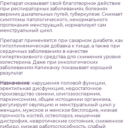
Препарат оказывает свой благотворное действие
при респираторных заболеваниях, болезнях
верхних дыхательных путей, туберкулёзе. Снимает
симптомы патологического, ненормального
протекания менструаций, нормализует сам
менструальный цикл.
Препарат применяется при сахарном диабете, как
гипогликемическая добавка к пище, а также при
сердечных заболеваниях в качестве
гипертензивного средства для снижения уровня
холестерина. Даже при онкологических
заболеваниях Капикачху показывает хороший
результат
Назначение:
нарушения половой функции,
эректильная дисфункция, недостаточное
производство семени, олигозооспермия,
паркинсонизм, общее истощении организма,
регулирует овуляцию и менструальный цикл у
женщин, мужское и женское бесплодие, низкая
прочность костей, остеопороз, мышечная
дистрофия, невротические состояния, сниженное
либидо, низкая работоспособность, слабый