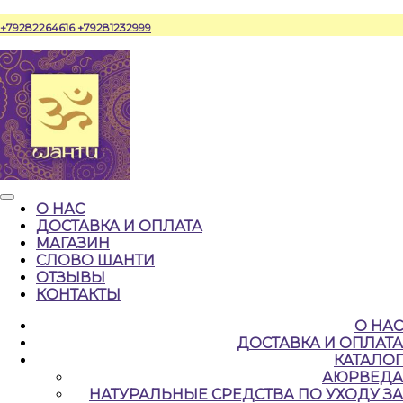
Перейти
+79282264616
+79281232999
к
содержимому
Кнопка
О НАС
Открыть
ДОСТАВКА И ОПЛАТА
МАГАЗИН
СЛОВО ШАНТИ
ОТЗЫВЫ
КОНТАКТЫ
КНОПКА
О НАС
ЗАКРЫТЬ
ДОСТАВКА И ОПЛАТА
КАТАЛОГ
АЮРВЕДА
НАТУРАЛЬНЫЕ CРЕДСТВА ПО УХОДУ ЗА