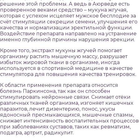
решение этой проблемы. А ведь в Аюрведе есть
проверенное веками средство – мукуна жгучая,
которая с успехом исцеляет мужское бесплодие за
счёт стимуляции секреции семени, улучшения его
качества и нормализации эректильной функции.
Воздействие препарата направлено на устранение
именно глубинной причины нарушения эрекции.
Кроме того, экстракт мукуны жгучей помогает
организму растить мышечную массу, разрушает
избыток жировой ткани в организме, иногда
используется в спортивной медицине в качестве
стимулятора для повышения качества тренировок.
К области применения препарата относится
болезнь Паркинсона, так как он способен
стимулировать нейронные связи. Снимает отёки
различных тканей организма, изгоняет кишечных
паразитов, лечит дизентерию, понос, укусы
ядоносный пресмыкающихся, мышечные спазмы,
снижает интенсивность воспалительных процессов
при заболеваниях суставов, таких как ревматизм,
подагра, артрит, радикулит.