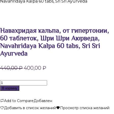
Navahridaya Kalpa 60 tabs, Sri Sri Ayurveda
Навахридая кальпа, от гипертонии,
60 таблеток, Шри Шри Аюрведа,
Navahridaya Kalpa 60 tabs, Sri Sri
Ayurveda
Первоначальная
Текущая
440,00
₽
400,00
₽
цена
цена:
составляла
400,00 ₽.
440,00 ₽.
Количество
товара
В корзину
Навахридая
кальпа,
Add to Compare
Добавлен
от
гипертонии,
Добавить в список желаний
Просмотр списка желаний
60