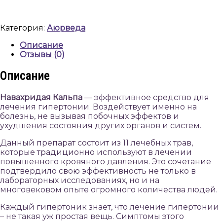
таблеток,
Шри
Шри
Категория:
Аюрведа
Аюрведа,
Navahridaya
Описание
Kalpa
Отзывы (0)
60
tabs,
Описание
Sri
Sri
Навахридая Кальпа
— эффективное средство для
Ayurveda
лечения гипертонии. Воздействует именно на
болезнь, не вызывая побочных эффектов и
ухудшения состояния других органов и систем.
Данный препарат состоит из 11 лечебных трав,
которые традиционно используют в лечении
повышенного кровяного давления. Это сочетание
подтвердило свою эффективность не только в
лабораторных исследованиях, но и на
многовековом опыте огромного количества людей.
Каждый гипертоник знает, что лечение гипертонии
– не такая уж простая вещь. Симптомы этого