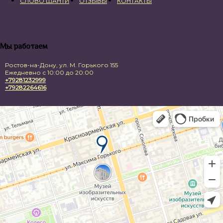
СЛОВО ШАНТИ
ОТЗЫВЫ
КОНТАКТЫ
Мы работаем
Ростов-на-Дону, ул. М. Горького 155
Ежедневно с 10:00 до 20:00
+79281232999
+79282264616