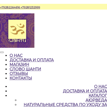
Перейти
+79282264616
+79281232999
к
содержимому
Кнопка
О НАС
Открыть
ДОСТАВКА И ОПЛАТА
МАГАЗИН
СЛОВО ШАНТИ
ОТЗЫВЫ
КОНТАКТЫ
КНОПКА
О НАС
ЗАКРЫТЬ
ДОСТАВКА И ОПЛАТА
КАТАЛОГ
АЮРВЕДА
НАТУРАЛЬНЫЕ CРЕДСТВА ПО УХОДУ ЗА