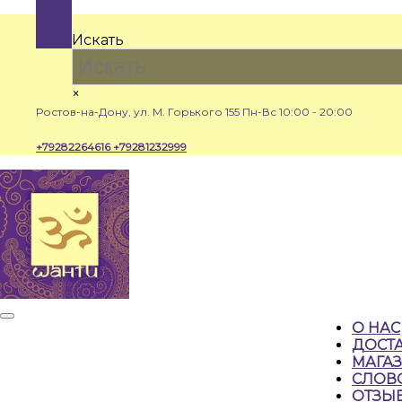
Перейти
к
Искать
содержимому
×
Ростов-на-Дону, ул. М. Горького 155
Пн-Вс 10:00 - 20:00
+79282264616
+79281232999
Кнопка
О НАС
Открыть
ДОСТА
МАГА
СЛОВ
ОТЗЫ