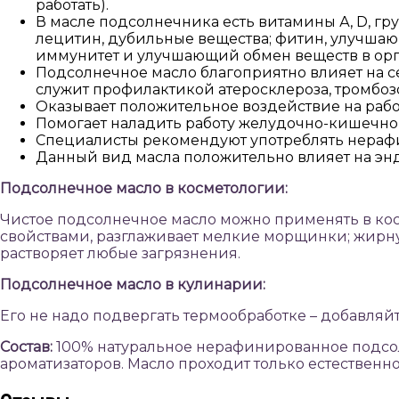
работать).
В масле подсолнечника есть витамины А, D, гру
лецитин, дубильные вещества; фитин, улучшаю
иммунитет и улучшающий обмен веществ в орг
Подсолнечное масло благоприятно влияет на с
служит профилактикой атеросклероза, тромбозо
Оказывает положительное воздействие на работ
Помогает наладить работу желудочно-кишечного
Специалисты рекомендуют употреблять нерафи
Данный вид масла положительно влияет на эн
Подсолнечное масло в косметологии:
Чистое подсолнечное масло можно применять в ко
свойствами, разглаживает мелкие морщинки; жирную
растворяет любые загрязнения.
Подсолнечное масло в кулинарии:
Его не надо подвергать термообработке – добавляйте
Состав:
100% натуральное нерафинированное подсолн
ароматизаторов. Масло проходит только естественн