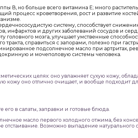
ппы В, но больше всего витамина Е; много растител
щий процесс кроветворения, рост и развитие косте
анизме.
ердечнососудистую систему, способствует снижению
в, инфарктов и других заболеваний сосудов и серд
у головного мозга, улучшает умственные способност
 тракта, справиться с запорами, полезно при гастр
нированное подсолнечное масло при артритах, рев
докринную и мочеполовую системы человека.
сметических целях: оно увлажняет сухую кожу, об
 кожу оно отлично очищает, и вообще подходит для 
 его в салаты, заправки и готовые блюда.
ечное масло первого холодного отжима, без консер
ое отстаивание. Возможно выпадение натурального о