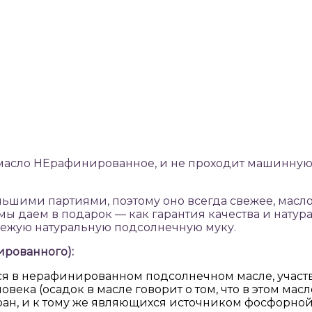
к масло НЕрафинированное, и не проходит машинну
ьшими партиями, поэтому оно всегда свежее, масл
 даем в подарок — как гарантия качества и натура
ежую натуральную подсолнечную муку.
ированного):
 в нерафинированном подсолнечном масле, участв
ловека (осадок в масле говорит о том, что в этом м
н, и к тому же являющихся источником фосфорной 