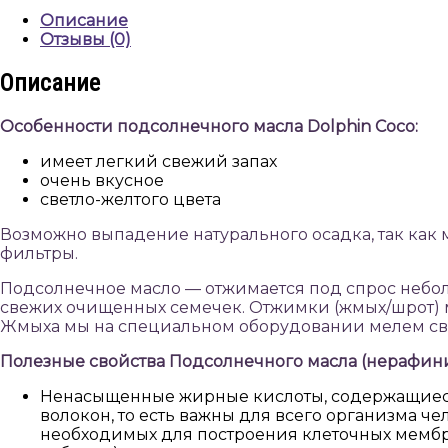
Coco
Описание
Отзывы (0)
Описание
Особенности подсолнечного масла Dolphin Coco:
имеет легкий свежий запах
очень вкусное
светло-желтого цвета
Возможно выпадение натурального осадка, так ка
фильтры.
Подсолнечное масло — отжимается под спрос небол
свежих очищенных семечек. Отжимки (жмых/шрот) мы
Жмыха мы на специальном оборудовании мелем св
Полезные свойства Подсолнечного масла (нерафин
Ненасыщенные жирные кислоты, содержащиеся
волокон, то есть важны для всего организма че
необходимых для построения клеточных мембра