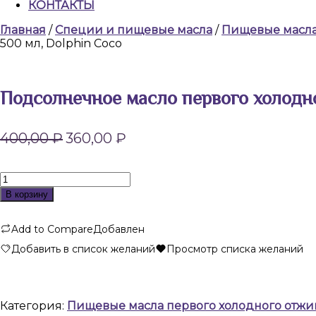
КОНТАКТЫ
КНОПКА
Главная
/
Специи и пищевые масла
/
Пищевые масла 
ЗАКРЫТЬ
500 мл, Dolphin Coco
Подсолнечное масло первого холодно
Первоначальная
Текущая
400,00
₽
360,00
₽
цена
цена:
составляла
360,00 ₽.
400,00 ₽.
Количество
товара
В корзину
Подсолнечное
масло
Add to Compare
Добавлен
первого
холодного
Добавить в список желаний
Просмотр списка желаний
отжима,
пищевое,
500
мл,
Категория:
Пищевые масла первого холодного отжим
Dolphin