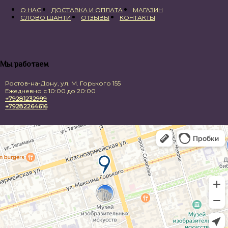
О НАС
ДОСТАВКА И ОПЛАТА
МАГАЗИН
СЛОВО ШАНТИ
ОТЗЫВЫ
КОНТАКТЫ
Мы работаем
Ростов-на-Дону, ул. М. Горького 155
Ежедневно с 10:00 до 20:00
+79281232999
+79282264616