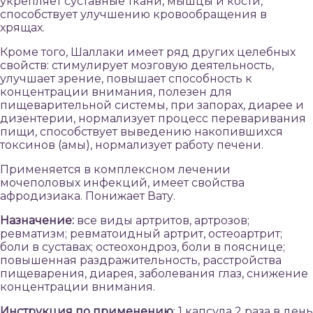
укрепляет суставные ткани, мышцы и кости,
способствует улучшению кровообращения в
хрящах.
Кроме того, Шаллаки имеет ряд других целебных
свойств: стимулирует мозговую деятельность,
улучшает зрение, повышает способность к
концентрации внимания, полезен для
пищеварительной системы, при запорах, диарее и
дизентерии, нормализует процесс переваривания
пищи, способствует выведению накопившихся
токсинов (амы), нормализует работу печени.
Применяется в комплексном лечении
мочеполовых инфекций, имеет свойства
афродизиака. Понижает Вату.
Назначение:
все виды артритов, артрозов;
ревматизм; ревматоидный артрит, остеоартрит;
боли в суставах; остеохондроз, боли в пояснице;
повышенная раздражительность, расстройства
пищеварения, диарея, заболевания глаз, снижение
концентрации внимания.
Инструкция по применению
: 1 капсула 2 раза в день