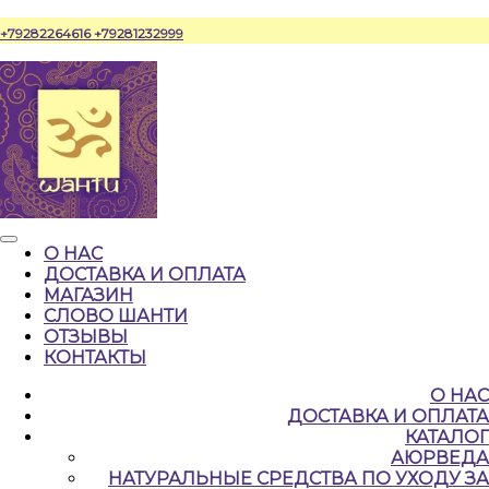
Перейти
+79282264616
+79281232999
к
содержимому
Кнопка
О НАС
Открыть
ДОСТАВКА И ОПЛАТА
МАГАЗИН
СЛОВО ШАНТИ
ОТЗЫВЫ
КОНТАКТЫ
КНОПКА
О НАС
ЗАКРЫТЬ
ДОСТАВКА И ОПЛАТА
КАТАЛОГ
АЮРВЕДА
НАТУРАЛЬНЫЕ CРЕДСТВА ПО УХОДУ ЗА