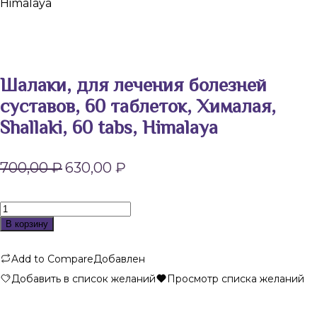
Himalaya
Шалаки, для лечения болезней
суставов, 60 таблеток, Хималая,
Shallaki, 60 tabs, Himalaya
Первоначальная
Текущая
700,00
₽
630,00
₽
цена
цена:
составляла
630,00 ₽.
700,00 ₽.
Количество
товара
В корзину
Шалаки,
для
Add to Compare
Добавлен
лечения
болезней
Добавить в список желаний
Просмотр списка желаний
суставов,
60
таблеток,