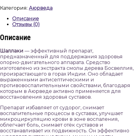
Хималая,
Категория:
Аюрведа
Shallaki,
60
Описание
tabs,
Отзывы (0)
Himalaya
Описание
Шаллаки
— эффективный препарат,
предназначенный для поддержания здоровья
опорно-двигательного аппарата. Средство
изготовлено из экстракта смолы дерева Босвеллия,
произрастающего в горах Индии. Оно обладает
выраженными антисептическими и
противовоспалительными свойствами, благодаря
которым в Аюрведе активно применяется для
восстановления здоровья суставов.
Препарат избавляет от судорог, снимает
воспалительные процессы в суставах, улучшает
микроциркуляцию крови в зоне воспаления,
облегчает боль, снимает отёк суставов и
восстанавливает их подвижность. Он эффективно