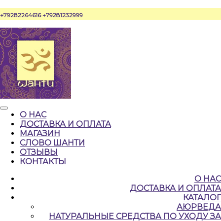
Перейти
+79282264616
+79281232999
к
содержимому
Кнопка
О НАС
Открыть
ДОСТАВКА И ОПЛАТА
МАГАЗИН
СЛОВО ШАНТИ
ОТЗЫВЫ
КОНТАКТЫ
КНОПКА
О НАС
ЗАКРЫТЬ
ДОСТАВКА И ОПЛАТА
КАТАЛОГ
АЮРВЕДА
НАТУРАЛЬНЫЕ CРЕДСТВА ПО УХОДУ ЗА