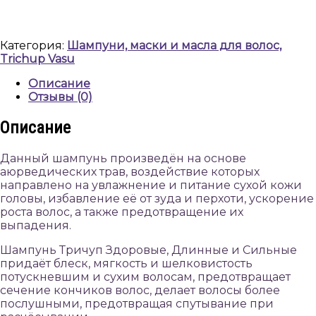
Тричуп,
с
экстрактом
Категория:
Шампуни, маски и масла для волос,
трав,
Trichup Vasu
200
мл,
Описание
Trichup,
Отзывы (0)
Vasu
Описание
Данный шампунь произведён на основе
аюрведических трав, воздействие которых
направлено на увлажнение и питание сухой кожи
головы, избавление её от зуда и перхоти, ускорение
роста волос, а также предотвращение их
выпадения.
Шампунь Тричуп Здоровые, Длинные и Сильные
придаёт блеск, мягкость и шелковистость
потускневшим и сухим волосам, предотвращает
сечение кончиков волос, делает волосы более
послушными, предотвращая спутывание при