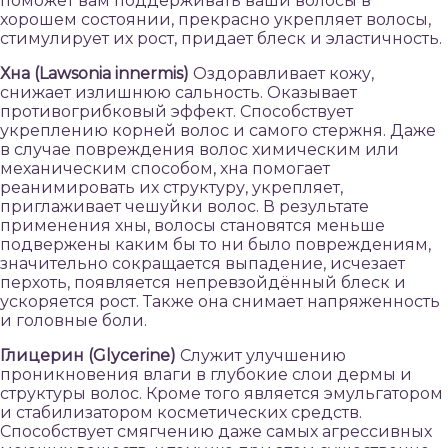
поможет вам поддерживать ваши волосы в
хорошем состоянии, прекрасно укрепляет волосы,
стимулирует их рост, придает блеск и эластичность.
Хна (Lawsonia innermis)
Оздоравливает кожу,
снижает излишнюю сальность. Оказывает
противогрибковый эффект. Способствует
укреплению корней волос и самого стержня. Даже
в случае повреждения волос химическим или
механическим способом, хна помогает
реанимировать их структуру, укрепляет,
приглаживает чешуйки волос. В результате
применения хны, волосы становятся меньше
подвержены каким бы то ни было повреждениям,
значительно сокращается выпадение, исчезает
перхоть, появляется непревзойдённый блеск и
ускоряется рост. Также она снимает напряженность
и головные боли.
Глицерин (Glycerine)
Служит улучшению
проникновения влаги в глубокие слои дермы и
структуры волос. Кроме того является эмульгатором
и стабилизатором косметических средств.
Способствует смягчению даже самых агрессивных