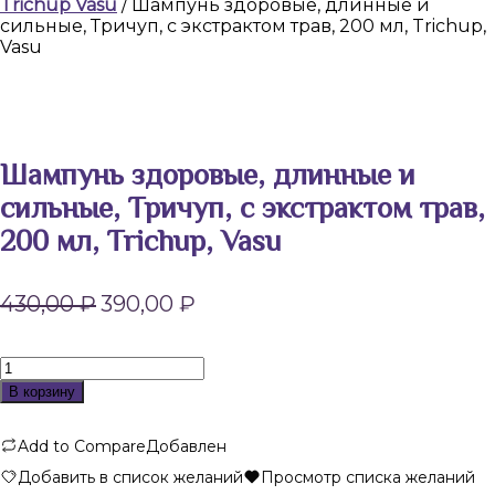
Trichup Vasu
/ Шампунь здоровые, длинные и
сильные, Тричуп, с экстрактом трав, 200 мл, Trichup,
Vasu
Шампунь здоровые, длинные и
сильные, Тричуп, с экстрактом трав,
200 мл, Trichup, Vasu
Первоначальная
Текущая
430,00
₽
390,00
₽
цена
цена:
составляла
390,00 ₽.
430,00 ₽.
Количество
товара
В корзину
Шампунь
здоровые,
Add to Compare
Добавлен
длинные
и
Добавить в список желаний
Просмотр списка желаний
сильные,