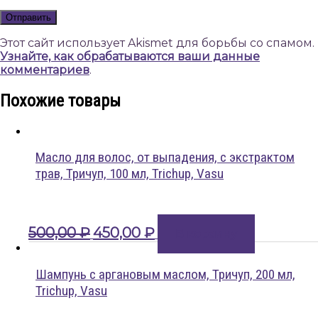
Этот сайт использует Akismet для борьбы со спамом.
Узнайте, как обрабатываются ваши данные
комментариев
.
Похожие товары
Масло для волос, от выпадения, с экстрактом
трав, Тричуп, 100 мл, Trichup, Vasu
Первоначальная
Текущая
500,00
₽
450,00
₽
В корзину
цена
цена:
составляла
450,00 ₽.
500,00 ₽.
Шампунь с аргановым маслом, Тричуп, 200 мл,
Trichup, Vasu