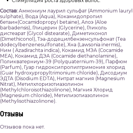
Стимуляция роста здоровых волос.
Состав:
Аммониум лаурил сульфат (Ammonium lauryl
sulphate), Вода (Aqua), Кокамидопропил
бетаин(Cocamidopropyl betaine), Алоэ (Aloe
barbadensis), Глицерин (Glycerine), Гликоль
дистеарат (Glycol distearate), Диметиконол
(Dimethiconol), Тэа-додецилбензенсульфонат (Tea
dodecylbenzenesulfonate), Хна (Lawsonia inermis),
Ним ( Azadirachta indica), Кокамид МЭА (Cocamide
MEA), Кокамид ДЭА (Cocamide diethanolamine),
Поликватерниум-39 (Polyquaternium-39), Парфюм
(Parfum), Гуар гидроксипропилтримония хлорид
(Guar hydroxypropyltrimonium chloride), Дисодиум
ЭДТА (Disodium EDTA), Нитрат магния (Magnesium
Nitrat), Метилхлоризотиазолинон
(Methylchloroisothiazolinone), Магния Хлорид
(Magnesium chloride), Метилизотиазолинон
(Methylisothiazolinone).
Отзывы
Отзывов пока нет.