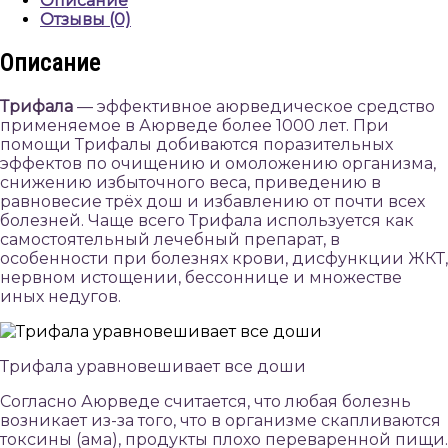
Описание
Veda
Отзывы (0)
Life,
IndoHerbs
Описание
Трифала
— эффективное аюрведическое средство
применяемое в Аюрведе более 1000 лет. При
помощи Трифалы добиваются поразительных
эффектов по очищению и омоложению организма,
снижению избыточного веса, приведению в
равновесие трёх дош и избавлению от почти всех
болезней. Чаще всего Трифала используется как
самостоятельный лечебный препарат, в
особенности при болезнях крови, дисфункции ЖКТ,
нервном истощении, бессоннице и множестве
иных недугов.
Трифала уравновешивает все доши
Согласно Аюрведе считается, что любая болезнь
возникает из-за того, что в организме скапливаются
токсины (ама), продукты плохо переваренной пищи.