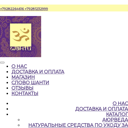
Перейти
+79282264616
+79281232999
к
содержимому
Кнопка
О НАС
Открыть
ДОСТАВКА И ОПЛАТА
МАГАЗИН
СЛОВО ШАНТИ
ОТЗЫВЫ
КОНТАКТЫ
КНОПКА
О НАС
ЗАКРЫТЬ
ДОСТАВКА И ОПЛАТА
КАТАЛОГ
АЮРВЕДА
НАТУРАЛЬНЫЕ CРЕДСТВА ПО УХОДУ ЗА