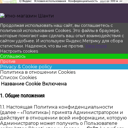
Прокрутить
Продолжая использовать наш сайт, вы соглашаетесь с
вверх
политикой использования Cookies. Это файлы в браузере,
которые помогают нам сделать ваш опыт взаимодействия с
сайтом удобнее. И используем Яндекс.Метрику для сбора
статистики. Надеемся, что вы не против.
View more
Настроить cookies
Соглашаюсь
Против
Privacy & Cookie policy
Политика в отношении Cookies
Список Cookies
Название Cookie
Включена
1. Общие положения
1.1. Настоящая Политика конфиденциальности
(далее – «Политика») принята Администратором и
действует в отношении всей информации, которую
Администратор может получить о Пользователе