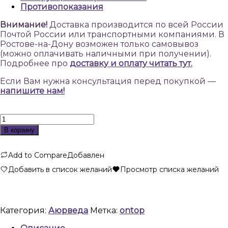
Противопоказания
Внимание!
Доставка производится по всей России
Почтой России или транспортными компаниями. В
Ростове-на-Дону возможен только самовывоз
(можно оплачивать наличными при получении).
Подробнее про
доставку и оплату читать тут.
Если Вам нужна консультация перед покупкой —
напишите нам!
Количество
товара
В корзину
Трифала,
очищение
Add to Compare
Добавлен
организма,
60
Добавить в список желаний
Просмотр списка желаний
таблеток,
Веда
Лайф,
Triphala
Категория:
Аюрведа
Метка:
ontop
60
tabs,