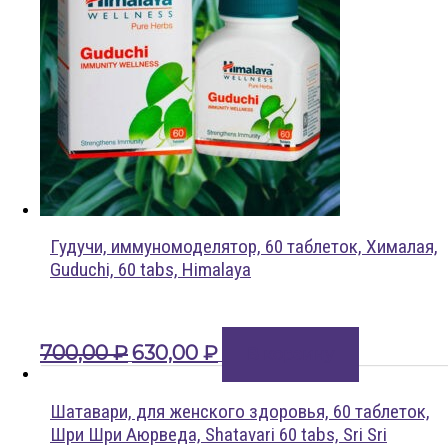
Гудучи, иммуномоделятор, 60 таблеток, Хималая,
Guduchi, 60 tabs, Himalaya
Первоначальная
Текущая
700,00
₽
630,00
₽
В корзину
цена
цена:
составляла
630,00 ₽.
700,00 ₽.
Шатавари, для женского здоровья, 60 таблеток,
Шри Шри Аюрведа, Shatavari 60 tabs, Sri Sri