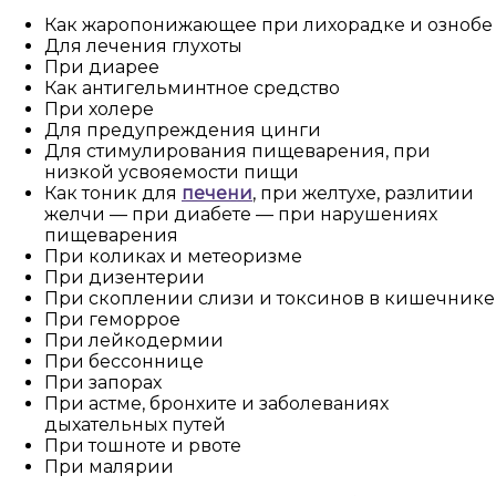
Как жаропонижающее при лихорадке и ознобе
Для лечения глухоты
При диарее
Как антигельминтное средство
При холере
Для предупреждения цинги
Для стимулирования пищеварения, при
низкой усвояемости пищи
Как тоник для
печени
, при желтухе, разлитии
желчи — при диабете — при нарушениях
пищеварения
При коликах и метеоризме
При дизентерии
При скоплении слизи и токсинов в кишечнике
При геморрое
При лейкодермии
При бессоннице
При запорах
При астме, бронхите и заболеваниях
дыхательных путей
При тошноте и рвоте
При малярии