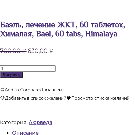
Баэль, лечение ЖКТ, 60 таблеток,
Хималая, Bael, 60 tabs, Himalaya
Первоначальная
Текущая
700,00
₽
630,00
₽
цена
цена:
составляла
630,00 ₽.
700,00 ₽.
Количество
товара
В корзину
Баэль,
лечение
Add to Compare
Добавлен
ЖКТ,
60
Добавить в список желаний
Просмотр списка желаний
таблеток,
Хималая,
Bael,
60
Категория:
Аюрведа
tabs,
Himalaya
Описание