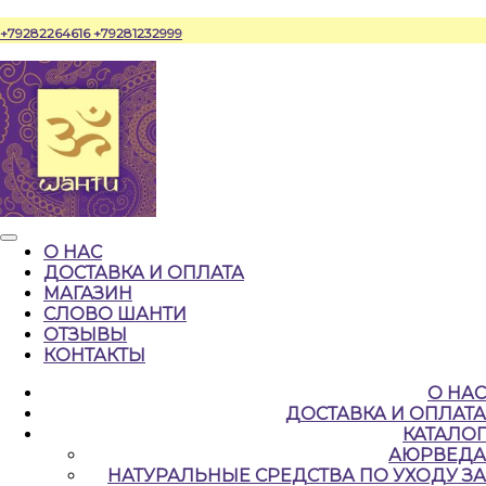
Перейти
+79282264616
+79281232999
к
содержимому
Кнопка
О НАС
Открыть
ДОСТАВКА И ОПЛАТА
МАГАЗИН
СЛОВО ШАНТИ
ОТЗЫВЫ
КОНТАКТЫ
КНОПКА
О НАС
ЗАКРЫТЬ
ДОСТАВКА И ОПЛАТА
КАТАЛОГ
АЮРВЕДА
НАТУРАЛЬНЫЕ CРЕДСТВА ПО УХОДУ ЗА