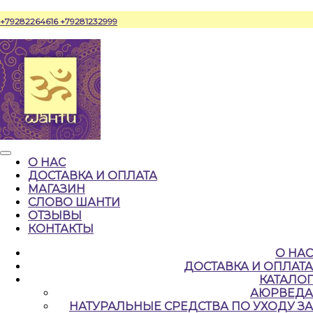
Перейти
+79282264616
+79281232999
к
содержимому
Кнопка
О НАС
Открыть
ДОСТАВКА И ОПЛАТА
МАГАЗИН
СЛОВО ШАНТИ
ОТЗЫВЫ
КОНТАКТЫ
КНОПКА
О НАС
ЗАКРЫТЬ
ДОСТАВКА И ОПЛАТА
КАТАЛОГ
АЮРВЕДА
НАТУРАЛЬНЫЕ CРЕДСТВА ПО УХОДУ ЗА