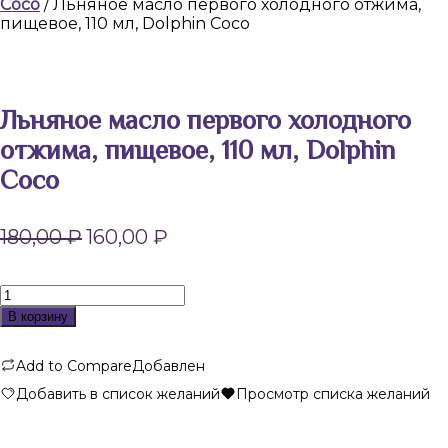
Coco
/ Льняное масло первого холодного отжима,
пищевое, 110 мл, Dolphin Coco
Льняное масло первого холодного
отжима, пищевое, 110 мл, Dolphin
Coco
Первоначальная
Текущая
180,00
₽
160,00
₽
цена
цена:
составляла
160,00 ₽.
180,00 ₽.
Количество
товара
В корзину
Льняное
масло
Add to Compare
Добавлен
первого
холодного
Добавить в список желаний
Просмотр списка желаний
отжима,
пищевое,
110