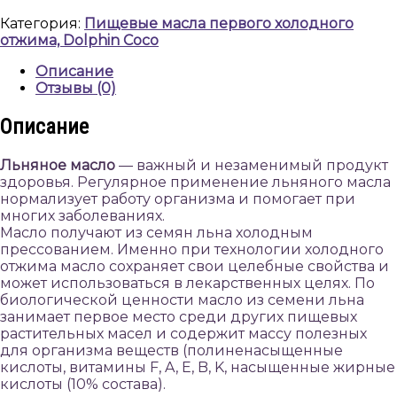
мл,
Категория:
Пищевые масла первого холодного
Dolphin
отжима, Dolphin Coco
Coco
Описание
Отзывы (0)
Описание
Льняное масло
— важный и незаменимый продукт
здоровья. Регулярное применение льняного масла
нормализует работу организма и помогает при
многих заболеваниях.
Масло получают из семян льна холодным
прессованием. Именно при технологии холодного
отжима масло сохраняет свои целебные свойства и
может использоваться в лекарственных целях. По
биологической ценности масло из семени льна
занимает первое место среди других пищевых
растительных масел и содержит массу полезных
для организма веществ (полиненасыщенные
кислоты, витамины F, A, E, B, K, насыщенные жирные
кислоты (10% состава).