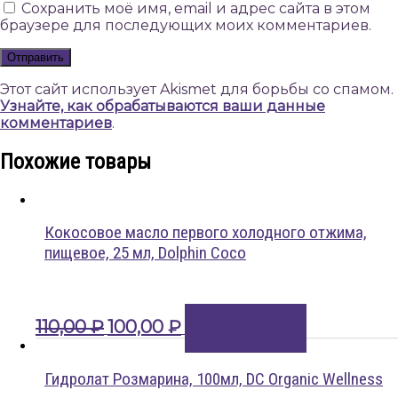
Сохранить моё имя, email и адрес сайта в этом
браузере для последующих моих комментариев.
Этот сайт использует Akismet для борьбы со спамом.
Узнайте, как обрабатываются ваши данные
комментариев
.
Похожие товары
Кокосовое масло первого холодного отжима,
пищевое, 25 мл, Dolphin Coco
Первоначальная
Текущая
110,00
₽
100,00
₽
В корзину
цена
цена:
составляла
100,00 ₽.
110,00 ₽.
Гидролат Розмарина, 100мл, DC Organic Wellness