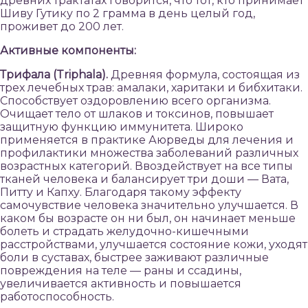
древних трактатах говорится, что тот, кто принимает
Шиву Гутику по 2 грамма в день целый год,
проживет до 200 лет.
Активные компоненты:
Трифала (Triphala).
Древняя формула, состоящая из
трех лечебных трав: амалаки, харитаки и бибхитаки.
Способствует оздоровлению всего организма.
Очищает тело от шлаков и токсинов, повышает
защитную функцию иммунитета. Широко
применяется в практике Аюрведы для лечения и
профилактики множества заболеваний различных
возрастных категорий. Ввоздействует на все типы
тканей человека и балансирует три доши — Вата,
Питту и Капху. Благодаря такому эффекту
самочувствие человека значительно улучшается. В
каком бы возрасте он ни был, он начинает меньше
болеть и страдать желудочно-кишечными
расстройствами, улучшается состояние кожи, уходят
боли в суставах, быстрее заживают различные
повреждения на теле — раны и ссадины,
увеличивается активность и повышается
работоспособность.