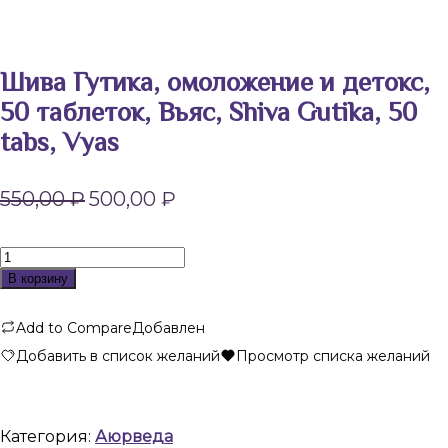
Шива Гутика, омоложение и детокс,
50 таблеток, Вьяс, Shiva Gutika, 50
tabs, Vyas
Первоначальная
Текущая
550,00
₽
500,00
₽
цена
цена:
составляла
500,00 ₽.
550,00 ₽.
Количество
товара
В корзину
Шива
Гутика,
Add to Compare
Добавлен
омоложение
и
Добавить в список желаний
Просмотр списка желаний
детокс,
50
таблеток,
Вьяс,
Категория:
Аюрведа
Shiva