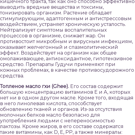
кишечного тракта, так как оно способно эффективно
выводить вредные вещества и токсины,
тонизировать организм. Растение обладает
стимулирующим, адаптогенным и антистрессовым
воздействием, устраняет хроническую усталость.
Нейтрализует симптомы воспалительных
процессов в организме, снижает жар. Он
противостоит микробным и вирусным инфекциям,
оказывает желчегонный и спазмолитический
эффект. Воздействует на организм как общее
омолаживающее, антиоксидантное, гипотензивное
средство. Препараты Гудучи применяют при
кожных проблемах, в качестве противосудорожного
средства.
Топленое масло гхи (Ghee).
Его состав содержит
большую концентрацию витаминов Е и А, которых
нет ни в одном другом масле. Кроме того, входящая
в него линолевая кислота, способствует
обновлению тканей и органов. Из-за отсутствия
молочных белков масло безопасно для
употребления людьми с непереносимостью
лактозы. Кроме жиров, в его составе содержатся
такие витамины, как D, E, PP, а также минералы: