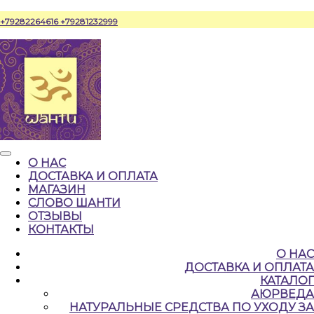
Перейти
+79282264616
+79281232999
к
содержимому
Кнопка
О НАС
Открыть
ДОСТАВКА И ОПЛАТА
МАГАЗИН
СЛОВО ШАНТИ
ОТЗЫВЫ
КОНТАКТЫ
КНОПКА
О НАС
ЗАКРЫТЬ
ДОСТАВКА И ОПЛАТА
КАТАЛОГ
АЮРВЕДА
НАТУРАЛЬНЫЕ CРЕДСТВА ПО УХОДУ ЗА