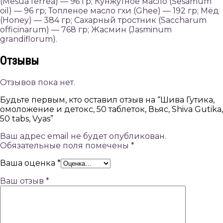
(Mesua ferrea) — 96 гр; Кунжутное масло (Sesamum
oil) — 96 гр; Топленое масло гхи (Ghee) — 192 гр; Мёд
(Honey) — 384 гр; Сахарный тростник (Saccharum
officinarum) — 768 гр; Жасмин (Jasminum
grandiflorum).
Отзывы
Отзывов пока нет.
Будьте первым, кто оставил отзыв на “Шива Гутика,
омоложение и детокс, 50 таблеток, Вьяс, Shiva Gutika,
50 tabs, Vyas”
Ваш адрес email не будет опубликован.
Обязательные поля помечены
*
Ваша оценка
*
Ваш отзыв
*