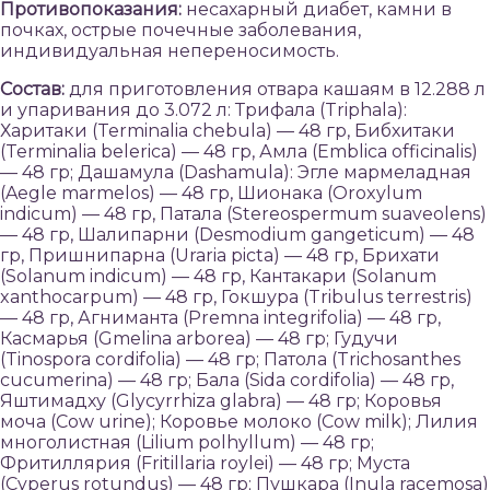
Противопоказания:
несахарный диабет, камни в
почках, острые почечные заболевания,
индивидуальная непереносимость.
Состав:
для приготовления отвара кашаям в 12.288 л
и упаривания до 3.072 л: Трифала (Triphala):
Харитаки (Terminalia chebula) — 48 гр, Бибхитаки
(Terminalia belerica) — 48 гр, Амла (Emblica officinalis)
— 48 гр; Дашамула (Dashamula): Эгле мармеладная
(Aegle marmelos) — 48 гр, Шионака (Oroxylum
indicum) — 48 гр, Патала (Stereospermum suaveolens)
— 48 гр, Шалипарни (Desmodium gangeticum) — 48
гр, Пришнипарна (Uraria picta) — 48 гр, Брихати
(Solanum indicum) — 48 гр, Кантакари (Solanum
xanthocarpum) — 48 гр, Гокшура (Tribulus terrestris)
— 48 гр, Агниманта (Premna integrifolia) — 48 гр,
Касмарья (Gmelina arborea) — 48 гр; Гудучи
(Tinospora cordifolia) — 48 гр; Патола (Trichosanthes
cucumerina) — 48 гр; Бала (Sida cordifolia) — 48 гр,
Яштимадху (Glycyrrhiza glabra) — 48 гр; Коровья
моча (Сow urine); Коровье молоко (Cow milk); Лилия
многолистная (Lilium polhyllum) — 48 гр;
Фритиллярия (Fritillaria roylei) — 48 гр; Муста
(Cyperus rotundus) — 48 гр; Пушкара (Inula racemosa)