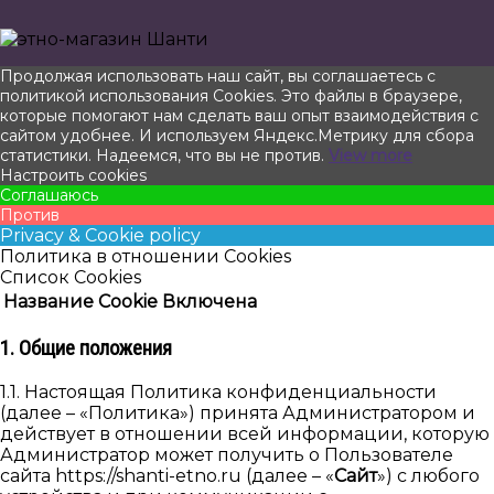
Прокрутить
Продолжая использовать наш сайт, вы соглашаетесь с
вверх
политикой использования Cookies. Это файлы в браузере,
которые помогают нам сделать ваш опыт взаимодействия с
сайтом удобнее. И используем Яндекс.Метрику для сбора
статистики. Надеемся, что вы не против.
View more
Настроить cookies
Соглашаюсь
Против
Privacy & Cookie policy
Политика в отношении Cookies
Список Cookies
Название Cookie
Включена
1. Общие положения
1.1. Настоящая Политика конфиденциальности
(далее – «Политика») принята Администратором и
действует в отношении всей информации, которую
Администратор может получить о Пользователе
сайта https://shanti-etno.ru (далее – «
Сайт
») с любого