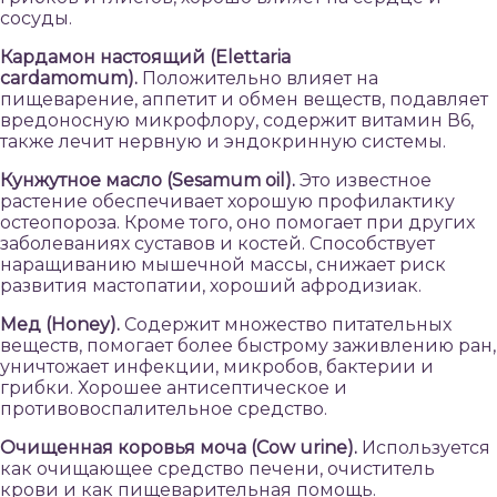
сосуды.
Кардамон настоящий (Elettaria
cardamomum).
Положительно влияет на
пищеварение, аппетит и обмен веществ, подавляет
вредоносную микрофлору, содержит витамин В6,
также лечит нервную и эндокринную системы.
Кунжутное масло (Sesamum oil).
Это известное
растение обеспечивает хорошую профилактику
остеопороза. Кроме того, оно помогает при других
заболеваниях суставов и костей. Способствует
наращиванию мышечной массы, снижает риск
развития мастопатии, хороший афродизиак.
Мед (Honey).
Содержит множество питательных
веществ, помогает более быстрому заживлению ран,
уничтожает инфекции, микробов, бактерии и
грибки. Хорошее антисептическое и
противовоспалительное средство.
Очищенная коровья моча (Сow urine).
Используется
как очищающее средство печени, очиститель
крови и как пищеварительная помощь.