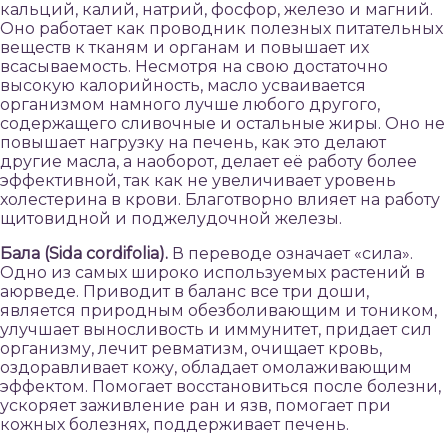
кальций, калий, натрий, фосфор, железо и магний.
Оно работает как проводник полезных питательных
веществ к тканям и органам и повышает их
всасываемость. Несмотря на свою достаточно
высокую калорийность, масло усваивается
организмом намного лучше любого другого,
содержащего сливочные и остальные жиры. Оно не
повышает нагрузку на печень, как это делают
другие масла, а наоборот, делает её работу более
эффективной, так как не увеличивает уровень
холестерина в крови. Благотворно влияет на работу
щитовидной и поджелудочной железы.
Бала (Sida cordifolia).
В переводе означает «сила».
Одно из самых широко используемых растений в
аюрведе. Приводит в баланс все три доши,
является природным обезболивающим и тоником,
улучшает выносливость и иммунитет, придает сил
организму, лечит ревматизм, очищает кровь,
оздоравливает кожу, обладает омолаживающим
эффектом. Помогает восстановиться после болезни,
ускоряет заживление ран и язв, помогает при
кожных болезнях, поддерживает печень.