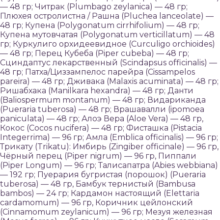
— 48 гр; Читрак (Plumbago zeylanica) — 48 гр;
Плюхея остролистна / Рашна (Pluchea lanceolate) —
48 гр; Купена (Polygonatum cirrhifolium) — 48 гр;
Купена мутовчатая (Polygonatum verticillatum) — 48
гр; Куркулиго орхидеевидное (Curculigo orchioides)
— 48 гр; Перец Кубеба (Piper cubeba) — 48 гр;
Сциндаптус лекарственный (Scindapsus officinalis) —
48 гр; Патха/Циззампелос парейра (Cissampelos
pareira) — 48 гр; Дживака (Malaxis acuminata) — 48 гр;
Ришабхака (Manilkara hexandra) — 48 гр; Данти
(Baliospermum montanum) — 48 гр; Видариканда
(Pueraria tuberosa) — 48 гр; Врашавалли (ipomoea
paniculata) — 48 гр; Алоэ Вера (Aloe Vera) — 48 гр,
Кокос (Cocos nucifera) — 48 гр; Фисташка (Pistacia
Integerrima) — 96 гр; Амла (Emblica officinalis) — 96 гр;
Трикату (Trikatu): Имбирь (Zingiber officinale) — 96 гр,
Чёрный перец (Piper nigrum) — 96 гр, Пиппали
(Piper Longum) — 96 гр; Талисапатра (Abies webbiana)
— 192 гр; Пуерария бугристая (порошок) (Pueraria
tuberosa) — 48 гр, Бамбук тернистый (Bambusa
bambos) — 24 гр; Кардамон настоящий (Elettaria
cardamomum) — 96 гр, Коричник цейлонский
(Cinnamomum zeylanicum) — 96 гр; Мезуя железная