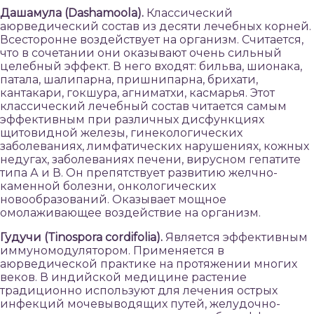
Дашамула (Dashamoola).
Классический
аюрведический состав из десяти лечебных корней.
Всесторонне воздействует на организм. Считается,
что в сочетании они оказывают очень сильный
целебный эффект. В него входят: бильва, шионака,
патала, шалипарна, пришнипарна, брихати,
кантакари, гокшура, агниматхи, касмарья. Этот
классический лечебный состав читается самым
эффективным при различных дисфункциях
щитовидной железы, гинекологических
заболеваниях, лимфатических нарушениях, кожных
недугах, заболеваниях печени, вирусном гепатите
типа А и В. Он препятствует развитию желчно-
каменной болезни, онкологических
новообразований. Оказывает мощное
омолаживающее воздействие на организм.
Гудучи (Tinospora cordifolia).
Является эффективным
иммуномодулятором. Применяется в
аюрведической практике на протяжении многих
веков. В индийской медицине растение
традиционно используют для лечения острых
инфекций мочевыводящих путей, желудочно-