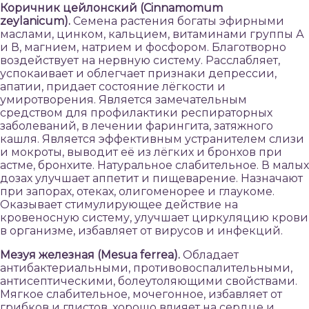
Коричник цейлонский (Cinnamomum
zeylanicum).
Семена растения богаты эфирными
маслами, цинком, кальцием, витаминами группы А
и В, магнием, натрием и фосфором. Благотворно
воздействует на нервную систему. Расслабляет,
успокаивает и облегчает признаки депрессии,
апатии, придает состояние лёгкости и
умиротворения. Является замечательным
средством для профилактики респираторных
заболеваний, в лечении фарингита, затяжного
кашля. Является эффективным устранителем слизи
и мокроты, выводит её из лёгких и бронхов при
астме, бронхите. Натуральное слабительное. В малых
дозах улучшает аппетит и пищеварение. Назначают
при запорах, отеках, олигоменорее и глаукоме.
Оказывает стимулирующее действие на
кровеносную систему, улучшает циркуляцию крови
в организме, избавляет от вирусов и инфекций.
Мезуя железная (Mesua ferrea).
Обладает
антибактериальными, противовоспалительными,
антисептическими, болеутоляющими свойствами.
Мягкое слабительное, мочегонное, избавляет от
грибков и глистов, хорошо влияет на сердце и