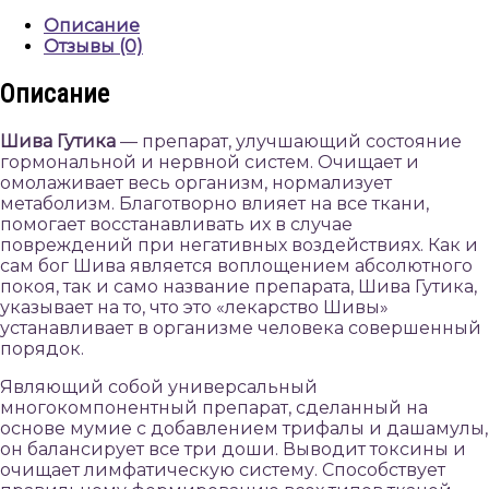
Gutika,
Описание
50
Отзывы (0)
tabs,
Vyas
Описание
Шива Гутика
— препарат, улучшающий состояние
гормональной и нервной систем. Очищает и
омолаживает весь организм, нормализует
метаболизм. Благотворно влияет на все ткани,
помогает восстанавливать их в случае
повреждений при негативных воздействиях. Как и
сам бог Шива является воплощением абсолютного
покоя, так и само название препарата, Шива Гутика,
указывает на то, что это «лекарство Шивы»
устанавливает в организме человека совершенный
порядок.
Являющий собой универсальный
многокомпонентный препарат, сделанный на
основе мумие с добавлением трифалы и дашамулы,
он балансирует все три доши. Выводит токсины и
очищает лимфатическую систему. Способствует