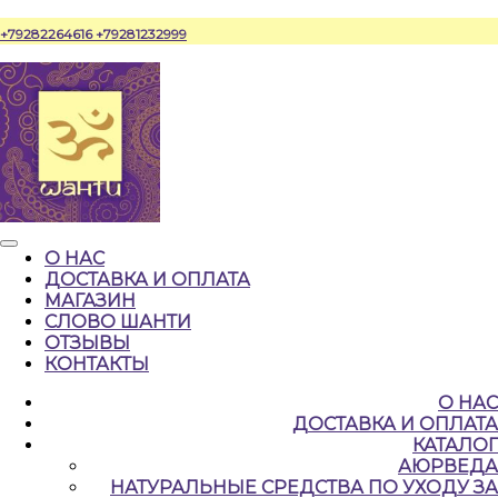
Перейти
+79282264616
+79281232999
к
содержимому
Кнопка
О НАС
Открыть
ДОСТАВКА И ОПЛАТА
МАГАЗИН
СЛОВО ШАНТИ
ОТЗЫВЫ
КОНТАКТЫ
КНОПКА
О НАС
ЗАКРЫТЬ
ДОСТАВКА И ОПЛАТА
КАТАЛОГ
АЮРВЕДА
НАТУРАЛЬНЫЕ CРЕДСТВА ПО УХОДУ ЗА