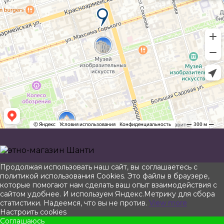
Прокрутить
Продолжая использовать наш сайт, вы соглашаетесь с
вверх
политикой использования Cookies. Это файлы в браузере,
которые помогают нам сделать ваш опыт взаимодействия с
сайтом удобнее. И используем Яндекс.Метрику для сбора
статистики. Надеемся, что вы не против.
View more
Настроить cookies
Соглашаюсь