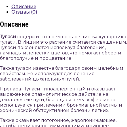
60
Описание
tabs,
Отзывы (0)
Himalaya
Описание
Туласи
содержит в своем составе листья кустарника
туласи. В Индии это растение считается священным.
Туласи поклоняются используя благовония,
лампады и лепестки цветов, что помогает обрести
благополучие и процветание.
Также туласи известна благодаря своим целебным
свойствам. Ее используют для лечения
заболеваний дыхательных путей.
Препарат Туласи гипоаллергенный и оказывает
выраженное спазмолитическое действие на
дыхательные пути, благодаря чему эффективно
используется при лечении бронхиальной астмы и
хронической обструктивной болезни легких.
Также оказывает потогонное, жаропонижающее,
антибактериальное, иммуностимулирующее