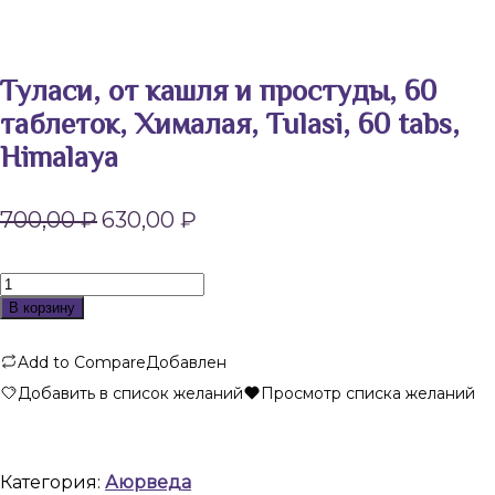
Туласи, от кашля и простуды, 60
таблеток, Хималая, Tulasi, 60 tabs,
Himalaya
Первоначальная
Текущая
700,00
₽
630,00
₽
цена
цена:
составляла
630,00 ₽.
700,00 ₽.
Количество
товара
В корзину
Туласи,
от
Add to Compare
Добавлен
кашля
и
Добавить в список желаний
Просмотр списка желаний
простуды,
60
таблеток,
Хималая,
Категория:
Аюрведа
Tulasi,